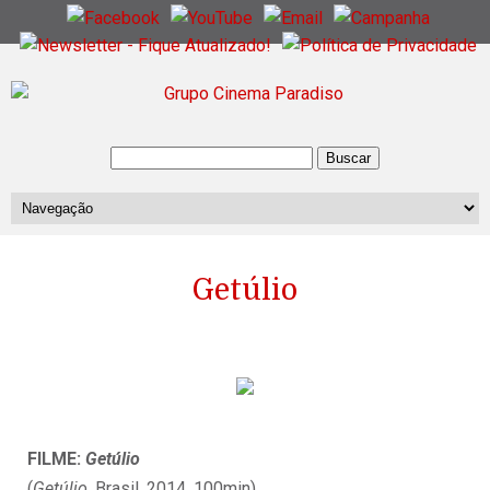
Getúlio
FILME:
Getúlio
(
Getúlio
, Brasil, 2014, 100min)