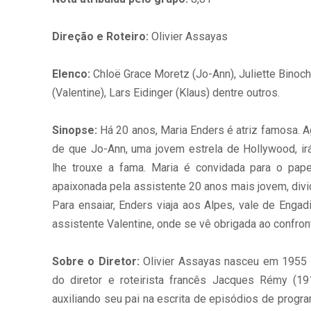
Direção e Roteiro:
Olivier Assayas
Elenco:
Chloë Grace Moretz (Jo-Ann), Juliette Binoch
(Valentine), Lars Eidinger (Klaus) dentre outros.
Sinopse:
Há 20 anos, Maria Enders é atriz famosa. Ag
de que Jo-Ann, uma jovem estrela de Hollywood, ir
lhe trouxe a fama. Maria é convidada para o pap
apaixonada pela assistente 20 anos mais jovem, div
Para ensaiar, Enders viaja aos Alpes, vale de Enga
assistente Valentine, onde se vê obrigada ao confro
Sobre o Diretor:
Olivier Assayas nasceu em 1955 na
do diretor e roteirista francês Jacques Rémy (19
auxiliando seu pai na escrita de episódios de progr