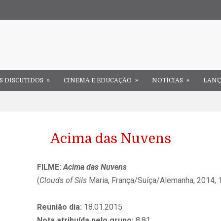
»
»
»
S DISCUTIDOS
CINEMA E EDUCAÇÃO
NOTÍCIAS
LAN
Acima das Nuvens
FILME:
Acima das Nuvens
(
Clouds of Sils
Maria, França/Suíça/Alemanha, 2014, 
Reunião dia:
18.01.2015
Nota atribuída pelo grupo:
8,81