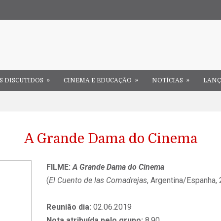
»
»
»
S DISCUTIDOS
CINEMA E EDUCAÇÃO
NOTÍCIAS
LAN
A Grande Dama do Cinema
FILME:
A Grande Dama do Cinema
(
El Cuento de las Comadrejas
, Argentina/Espanha, 
Reunião dia:
02.06.2019
Nota atribuída pelo grupo:
8,90