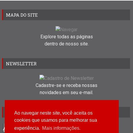
MAPA DO SITE
Explore todas as páginas
dentro de nosso site.
NEWSLETTER
Cadastre-se e receba nossas
novidades em seu e-mail.
VISITANTES
Ao navegar neste site, você aceita os
cookies que usamos para melhorar sua
6
3
3
1
6
7
experiência.
Mais informações.