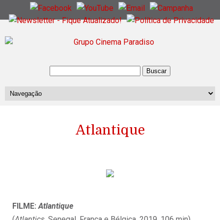
Atlantique
FILME:
Atlantique
(
Atlantics
, Senegal, França e Bélgica, 2019, 106 min)