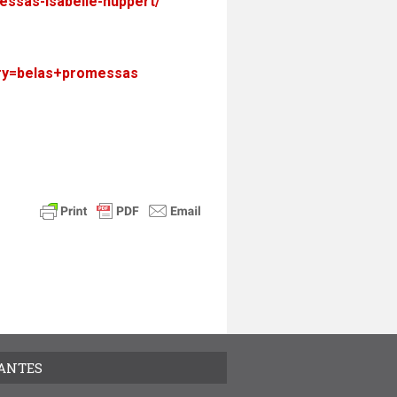
messas-isabelle-huppert/
ery=belas+promessas
TANTES