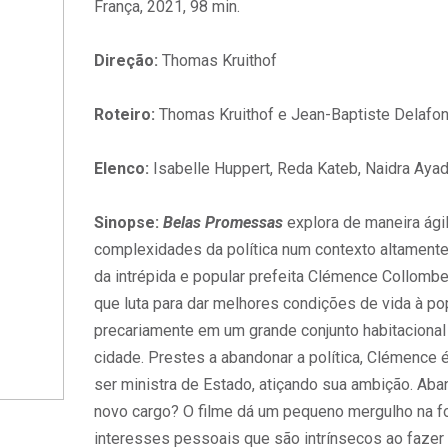
França, 2021, 98 min.
Direção:
Thomas Kruithof
Roteiro:
Thomas Kruithof e Jean-Baptiste Delafo
Elenco:
Isabelle Huppert, Reda Kateb, Naidra Ayadi
Sinopse:
Belas Promessas
explora de maneira ági
complexidades da política num contexto altamente c
da intrépida e popular prefeita Clémence Collombet
que luta para dar melhores condições de vida à po
precariamente em um grande conjunto habitacional 
cidade. Prestes a abandonar a política, Clémence 
ser ministra de Estado, atiçando sua ambição. Ab
novo cargo? O filme dá um pequeno mergulho na f
interesses pessoais que são intrínsecos ao fazer 