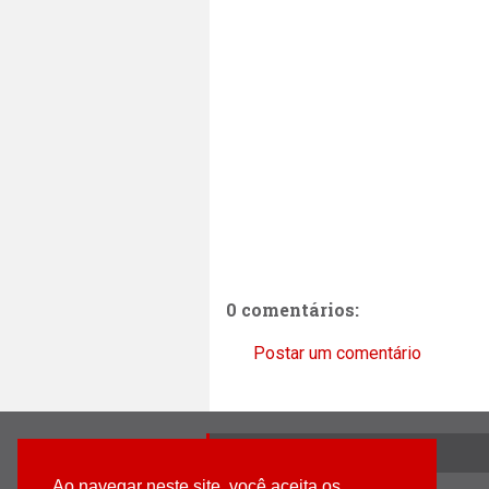
0 comentários:
Postar um comentário
MAPA DO SITE
Ao navegar neste site, você aceita os