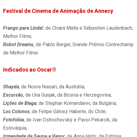
Festival de Cinema de Animação de Annecy
Frango para Linda!
, de Chiara Malta e Sébastien Laudenbach,
Melhor Filme;
Robot Dreams,
de Pablo Berger, Grande Prêmio Contrechamp
de Melhor Filme.
Indicados ao Oscar®
Shayda
, de Noora Niasari, da Austrália;
Excursão,
de Una Gunjak, da Bósnia e Herzegovina;
Lições de Blaga
, de Stephan Komandarev, da Bulgária;
Los Colonos
, de Felipe Gálvez Haberle, do Chile;
Fotofobia
, de Ivan Ostrochovský e Pavol Pekarcík, da
Eslováquia;
Irmandade da Sauna a Vapor
, de Anna Hints, da Estônia;