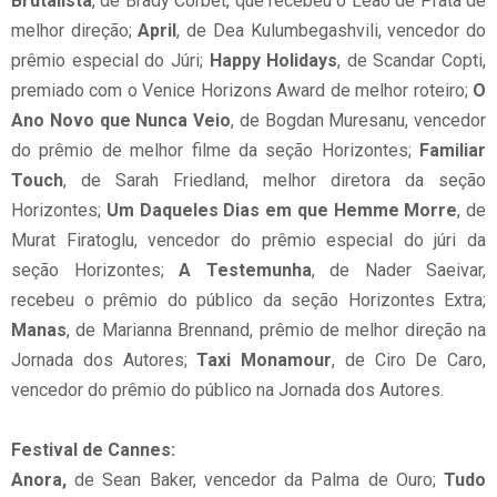
Brutalista
, de Brady Corbet, que recebeu o Leão de Prata de
melhor direção;
April
, de Dea Kulumbegashvili, vencedor do
prêmio especial do Júri;
Happy Holidays
, de Scandar Copti,
premiado com o Venice Horizons Award de melhor roteiro;
O
Ano Novo que Nunca Veio
, de Bogdan Muresanu, vencedor
do prêmio de melhor filme da seção Horizontes;
Familiar
Touch
, de Sarah Friedland, melhor diretora da seção
Horizontes;
Um Daqueles Dias em que Hemme Morre
, de
Murat Firatoglu, vencedor do prêmio especial do júri da
seção Horizontes;
A Testemunha
, de Nader Saeivar,
recebeu o prêmio do público da seção Horizontes Extra;
Manas
, de Marianna Brennand, prêmio de melhor direção na
Jornada dos Autores;
Taxi Monamour
, de Ciro De Caro,
vencedor do prêmio do público na Jornada dos Autores.
Festival de Cannes:
Anora,
de Sean Baker, vencedor da Palma de Ouro;
Tudo