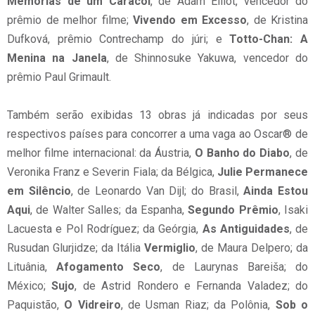
Memórias de um Caracol
, de Adam Elliot, vencedor do
prêmio de melhor filme;
Vivendo em Excesso
, de Kristina
Dufková, prêmio Contrechamp do júri; e
Totto-Chan: A
Menina na Janela
, de Shinnosuke Yakuwa, vencedor do
prêmio Paul Grimault.
Também serão exibidas 13 obras já indicadas por seus
respectivos países para concorrer a uma vaga ao Oscar® de
melhor filme internacional: da Áustria,
O Banho do Diabo
, de
Veronika Franz e Severin Fiala; da Bélgica,
Julie Permanece
em Silêncio
, de Leonardo Van Dijl; do Brasil,
Ainda Estou
Aqui
, de Walter Salles; da Espanha,
Segundo Prêmio
, Isaki
Lacuesta e Pol Rodríguez; da Geórgia,
As Antiguidades
, de
Rusudan Glurjidze; da Itália
Vermiglio
, de Maura Delpero; da
Lituânia,
Afogamento Seco
, de Laurynas Bareiša; do
México;
Sujo
, de Astrid Rondero e Fernanda Valadez; do
Paquistão,
O Vidreiro
, de Usman Riaz; da Polônia,
Sob o