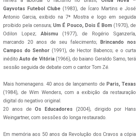
filmes a abordar o racismo no Brasil;
Onda Nova –
Gayvotas Futebol Clube
(1983), de Ícaro Martins e José
Antonio Garcia, exibido na 7ª Mostra e logo em seguida
proibido pela censura;
Um É Pouco, Dois É Bom
(1970), de
Odilon Lopez;
Abismu
(1977), de Rogério Sganzerla,
marcando 20 anos de seu falecimento;
Brincando nos
Campos do Senhor
(1991), de Hector Babenco; e o curta
inédito
Auto de Vitória
(1966), do baiano Geraldo Sarno, terá
sessão seguida de debate com o cantor Tom Zé.
Mais homenagens. 40 anos de lançamento de
Paris, Texas
(1984), de Wim Wenders, com a exibição da restauração
digital do negativo original.
20 anos de
Os Educadores
(2004), dirigido por Hans
Weingartner, com sessões do longa restaurado.
Em memória aos 50 anos da Revolução dos Cravos a cópia