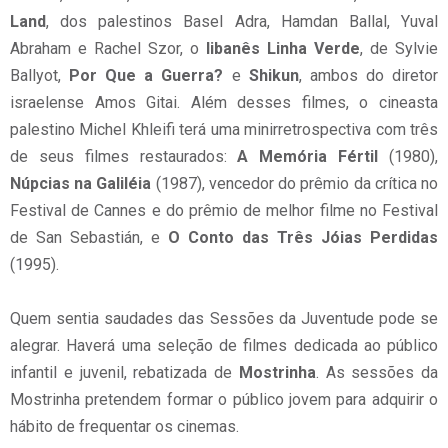
Land
, dos palestinos Basel Adra, Hamdan Ballal, Yuval
Abraham e Rachel Szor, o
libanês Linha Verde
, de Sylvie
Ballyot,
Por Que a Guerra?
e
Shikun
, ambos do diretor
israelense Amos Gitai. Além desses filmes, o cineasta
palestino Michel Khleifi terá uma minirretrospectiva com três
de seus filmes restaurados:
A Memória Fértil
(1980),
Núpcias na Galiléia
(1987), vencedor do prêmio da crítica no
Festival de Cannes e do prêmio de melhor filme no Festival
de San Sebastián, e
O Conto das Três Jóias Perdidas
(1995).
Quem sentia saudades das Sessões da Juventude pode se
alegrar. Haverá uma seleção de filmes dedicada ao público
infantil e juvenil, rebatizada de
Mostrinha
. As sessões da
Mostrinha pretendem formar o público jovem para adquirir o
hábito de frequentar os cinemas.