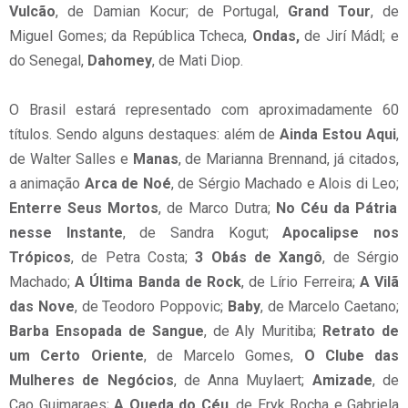
Vulcão
, de Damian Kocur; de Portugal,
Grand Tour
, de
Miguel Gomes; da República Tcheca,
Ondas,
de Jirí Mádl; e
do Senegal,
Dahomey
, de Mati Diop.
O Brasil estará representado com aproximadamente 60
títulos. Sendo alguns destaques: além de
Ainda Estou Aqui
,
de Walter Salles e
Manas
, de Marianna Brennand, já citados,
a animação
Arca de Noé
, de Sérgio Machado e Alois di Leo;
Enterre Seus Mortos
, de Marco Dutra;
No Céu da Pátria
nesse Instante
, de Sandra Kogut;
Apocalipse nos
Trópicos
, de Petra Costa;
3 Obás de Xangô
, de Sérgio
Machado;
A Última Banda de Rock
, de Lírio Ferreira;
A Vilã
das Nove
, de Teodoro Poppovic;
Baby
, de Marcelo Caetano;
Barba Ensopada de Sangue
, de Aly Muritiba;
Retrato de
um Certo Oriente
, de Marcelo Gomes,
O Clube das
Mulheres de Negócios
, de Anna Muylaert;
Amizade
, de
Cao Guimaraes;
A Queda do Céu
, de Eryk Rocha e Gabriela