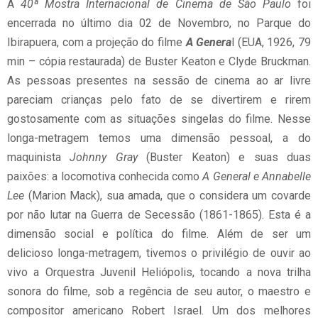
A
40ª Mostra Internacional de Cinema de São Paulo
foi
encerrada no último dia 02 de Novembro, no Parque do
Ibirapuera, com a projeção do filme
A Genera
l (EUA, 1926, 79
min – cópia restaurada) de Buster Keaton e Clyde Bruckman.
As pessoas presentes na sessão de cinema ao ar livre
pareciam crianças pelo fato de se divertirem e rirem
gostosamente com as situações singelas do filme. Nesse
longa-metragem temos uma dimensão pessoal, a do
maquinista
Johnny Gray
(Buster Keaton) e suas duas
paixões: a locomotiva conhecida como
A General e Annabelle
Lee
(Marion Mack), sua amada, que o considera um covarde
por não lutar na Guerra de Secessão (1861-1865). Esta é a
dimensão social e política do filme. Além de ser um
delicioso longa-metragem, tivemos o privilégio de ouvir ao
vivo a Orquestra Juvenil Heliópolis, tocando a nova trilha
sonora do filme, sob a regência de seu autor, o maestro e
compositor americano Robert Israel. Um dos melhores