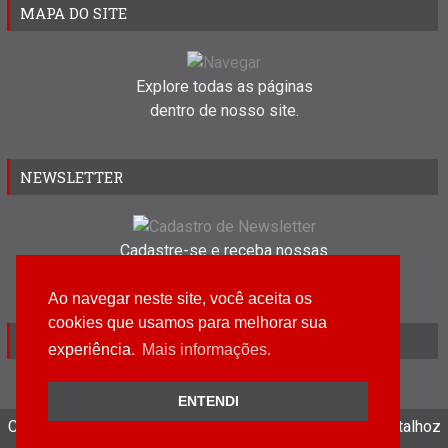
MAPA DO SITE
Explore todas as páginas
dentro de nosso site.
NEWSLETTER
Cadastre-se e receba nossas
novidades em seu e-mail.
Ao navegar neste site, você aceita os
cookies que usamos para melhorar sua
VISITANTES
experiência.
Mais informações.
ENTENDI
Copyright ©
2026
Grupo Cinema Paradiso
|
Design by Atalhoz